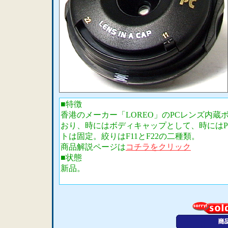
■特徴
香港のメーカー「LOREO」のPCレンズ内蔵
おり、時にはボディキャップとして、時には
トは固定。絞りはF11とF22の二種類。
商品解説ページは
コチラをクリック
■状態
新品。